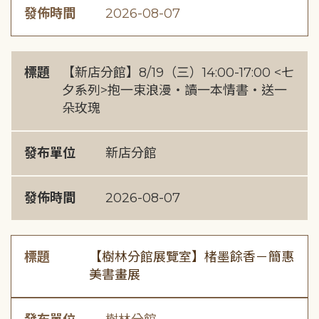
發佈時間
2026-08-07
標題
【新店分館】8/19（三）14:00-17:00 <七
夕系列>抱一束浪漫・讀一本情書・送一
朵玫瑰
發布單位
新店分館
發佈時間
2026-08-07
標題
【樹林分館展覽室】楮墨餘香－簡惠
美書畫展