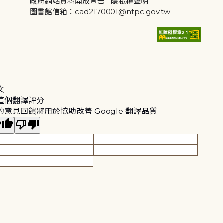
政府網站資料開放宣告
|
隱私權聲明
圖書館信箱：cad2170001@ntpc.gov.tw
文
這個翻譯評分
的意見回饋將用於協助改善 Google 翻譯品質