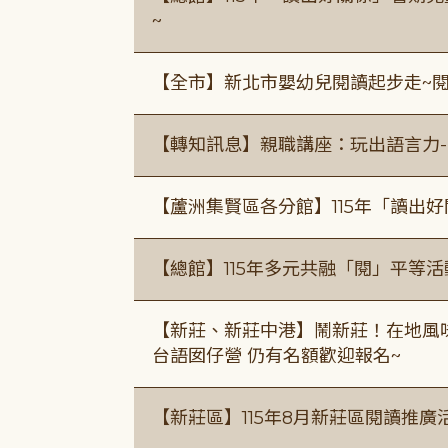
~
【全市】新北市嬰幼兒閱讀起步走~
【轉知訊息】親職講座：玩出語言力-
【蘆洲集賢區各分館】115年「讀出
【總館】115年多元共融「閱」平等
【新莊、新莊中港】鬧新莊！在地風味 ×
台語囡仔營 仍有名額歡迎報名~
【新莊區】115年8月新莊區閱讀推