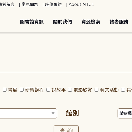
讀者留言
常見問題
座位預約
About NTCL
圖書館資訊
關於我們
資源檢索
讀者服務
座
書展
研習課程
說故事
電影欣賞
藝文活動
其
館別