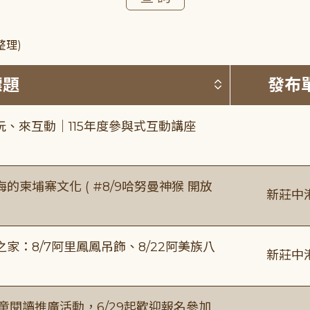
整理)
按標題排序 
標題
發布
、來互動｜115年度參與式互動講座
柬埔寨文化 ( #8/9哈努曼神猴 開放
新莊中
：8/7阿里鳳鳳吊飾、8/22阿美族八
新莊中
童閱讀推廣活動，6/29起歡迎報名參加