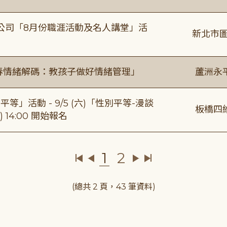
公司「8月份職涯活動及名人講堂」活
新北市圖
青春情緒解碼：教孩子做好情緒管理」
蘆洲永
等」活動 - 9/5 (六)「性別平等-漫談
板橋四
 14:00 開始報名
1
2
(總共 2 頁，43 筆資料)