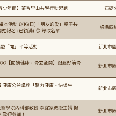
青少年館】茶香里山共學行動起跑
石碇
本活動 8/16(日)「朋友的愛」親子共
板橋四
 開始報名 (已額滿) ◎ 錄取名單
共融「閱」平等活動
新北市圖
0-16:00【閱讀健康，骨立全開】銀髮好筋骨
新北市圖
場主講 健康公益講座「聽力健康・快樂生
新北市圖
場臺大醫學院內科部教授 李宜家教授主講 健
新北市圖
，歡迎參加！