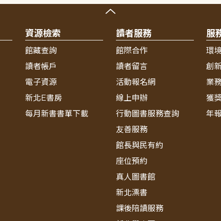
資源檢索
讀者服務
服
館藏查詢
館際合作
環
讀者帳戶
讀者留言
創
電子資源
活動報名網
業
新北E書房
線上申辦
獲
每月新書書單下載
行動圖書服務查詢
年
友善服務
館長與民有約
座位預約
真人圖書館
新北漂書
課後陪讀服務