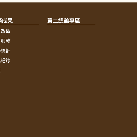
務成果
第二總館專區
境改造
新服務
務統計
獎紀錄
報