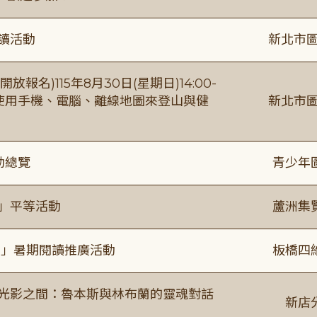
閱讀活動
新北市圖
報名)115年8月30日(星期日)14:00-
【使用手機、電腦、離線地圖來登山與健
新北市圖
動總覽
青少年
閱」平等活動
蘆洲集
係」暑期閱讀推廣活動
板橋四
4:00 光影之間：魯本斯與林布蘭的靈魂對話
新店