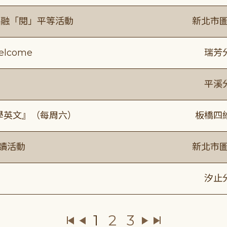
共融「閱」平等活動
新北市圖
lcome
瑞芳
平溪
通學英文』（每周六）
板橋四
閱讀活動
新北市圖
》
汐止
1
2
3