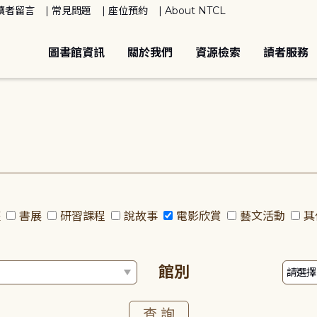
讀者留言
常見問題
座位預約
About NTCL
圖書館資訊
關於我們
資源檢索
讀者服務
座
書展
研習課程
說故事
電影欣賞
藝文活動
其
館別