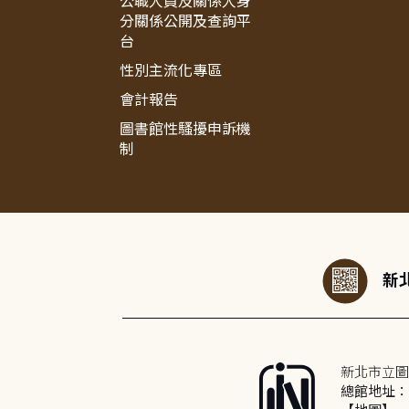
公職人員及關係人身
分關係公開及查詢平
台
性別主流化專區
會計報告
圖書館性騷擾申訴機
制
:::
新北
新北市立圖
總館地址：2