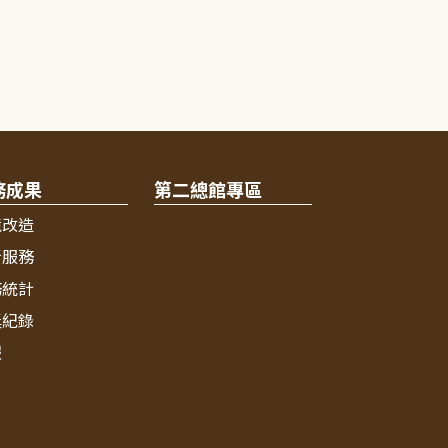
務成果
第二總館專區
境改造
新服務
務統計
獎紀錄
報