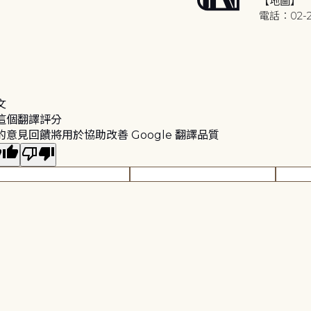
【地圖】
電話：02-2
文
這個翻譯評分
的意見回饋將用於協助改善 Google 翻譯品質