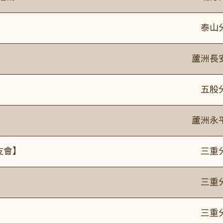
泰山
蘆洲長
】
五股
蘆洲永
友會】
三重
】
三重
】
三重