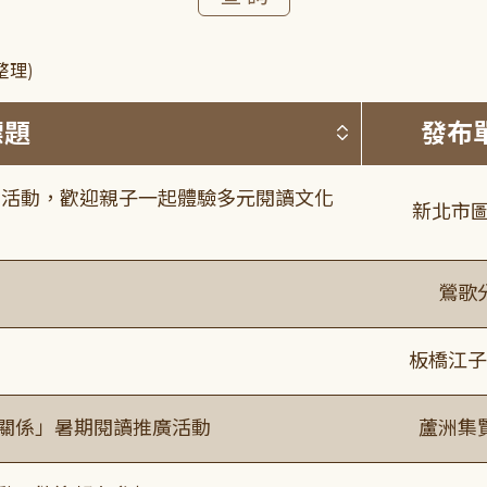
整理)
按標題排序 
標題
發布
故事活動，歡迎親子一起體驗多元閱讀文化
新北市圖
鶯歌
板橋江子
好關係」暑期閱讀推廣活動
蘆洲集