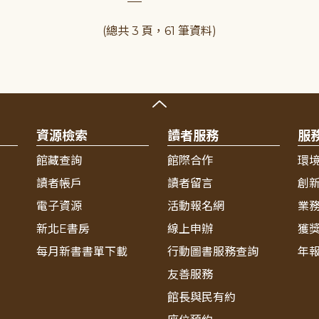
(總共 3 頁，61 筆資料)
資源檢索
讀者服務
服
館藏查詢
館際合作
環
讀者帳戶
讀者留言
創
電子資源
活動報名網
業
新北E書房
線上申辦
獲
每月新書書單下載
行動圖書服務查詢
年
友善服務
館長與民有約