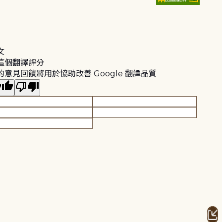
文
這個翻譯評分
的意見回饋將用於協助改善 Google 翻譯品質