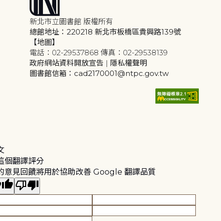
新北市立圖書館 版權所有
總館地址：220218 新北市板橋區貴興路139號
【地圖】
電話：02-29537868 傳真：02-29538139
政府網站資料開放宣告
|
隱私權聲明
圖書館信箱：cad2170001@ntpc.gov.tw
文
這個翻譯評分
的意見回饋將用於協助改善 Google 翻譯品質