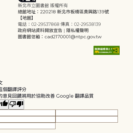
新北市立圖書館 版權所有
總館地址：220218 新北市板橋區貴興路139號
【地圖】
電話：02-29537868 傳真：02-29538139
政府網站資料開放宣告
|
隱私權聲明
圖書館信箱：cad2170001@ntpc.gov.tw
文
這個翻譯評分
的意見回饋將用於協助改善 Google 翻譯品質