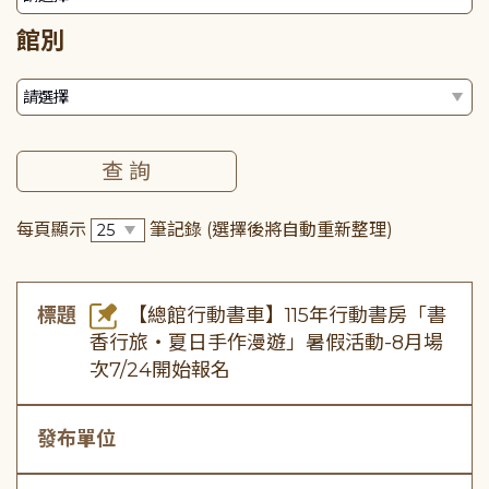
館別
每頁顯示
筆記錄
(選擇後將自動重新整理)
標題
【總館行動書車】115年行動書房「書
香行旅・夏日手作漫遊」暑假活動-8月場
次7/24開始報名
發布單位