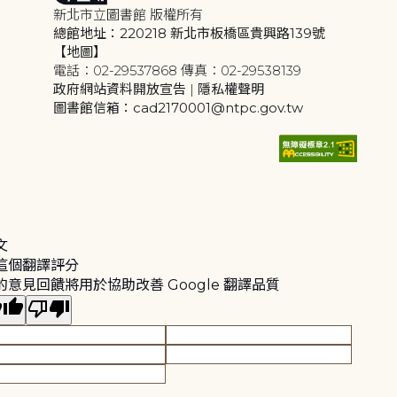
新北市立圖書館 版權所有
總館地址：220218 新北市板橋區貴興路139號
【地圖】
電話：02-29537868 傳真：02-29538139
政府網站資料開放宣告
|
隱私權聲明
圖書館信箱：cad2170001@ntpc.gov.tw
文
這個翻譯評分
的意見回饋將用於協助改善 Google 翻譯品質