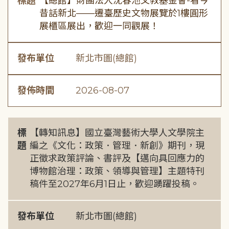
標題
【總館】財團法人沈春池文教基金會-看今
昔話新北——遷臺歷史文物展覽於1樓圓形
展櫃區展出，歡迎一同觀展！
發布單位
新北市圖(總館)
發佈時間
2026-08-07
標
【轉知訊息】國立臺灣藝術大學人文學院主
題
編之《文化：政策．管理．新創》期刊，現
正徵求政策評論、書評及【邁向具回應力的
博物館治理：政策、領導與管理】主題特刊
稿件至2027年6月1日止，歡迎踴躍投稿。
發布單位
新北市圖(總館)