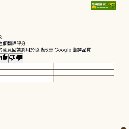
文
這個翻譯評分
的意見回饋將用於協助改善 Google 翻譯品質