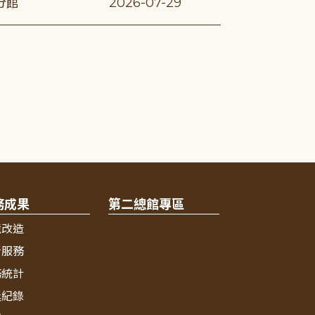
分館
2026-07-29
務成果
第二總館專區
境改造
新服務
務統計
獎紀錄