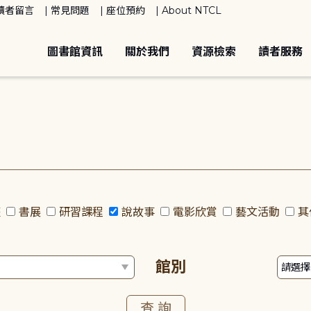
讀者留言
常見問題
座位預約
About NTCL
圖書館資訊
關於我們
資源檢索
讀者服務
座
書展
研習課程
說故事
電影欣賞
藝文活動
其
館別