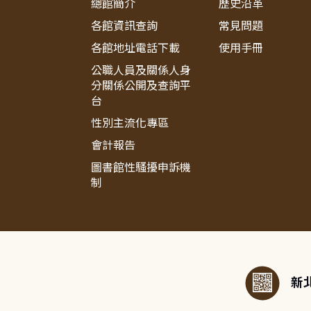
總館簡介
歷史沿革
各館資訊查詢
常見問題
各館地址電話下載
使用手冊
公職人員及關係人身
分關係公開及查詢平
台
性別主流化專區
會計報告
圖書館性騷擾申訴機
制
:::
新北