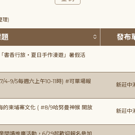
整理)
按標題排序 
標題
發布
房「書香行旅・夏日手作漫遊」暑假活
/4-9/5每週六上午10-11時) #可單場報
新莊中
柬埔寨文化 ( #8/9哈努曼神猴 開放
新莊中
童閱讀推廣活動，6/29起歡迎報名參加