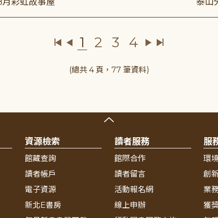
年8月彩虹故事屋
泰山
1
2
3
4
(總共 4 頁，77 筆資料)
資源檢索
讀者服務
服
館藏查詢
館際合作
環
讀者帳戶
讀者留言
創
電子資源
活動報名網
業
新北E書房
線上申辦
獲