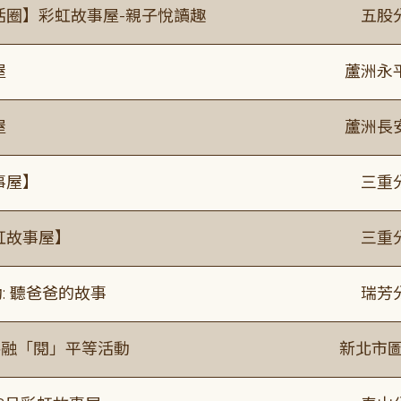
活圈】彩虹故事屋-親子悅讀趣
五股
屋
蘆洲永
屋
蘆洲長
事屋】
三重
虹故事屋】
三重
: 聽爸爸的故事
瑞芳
共融「閱」平等活動
新北市圖