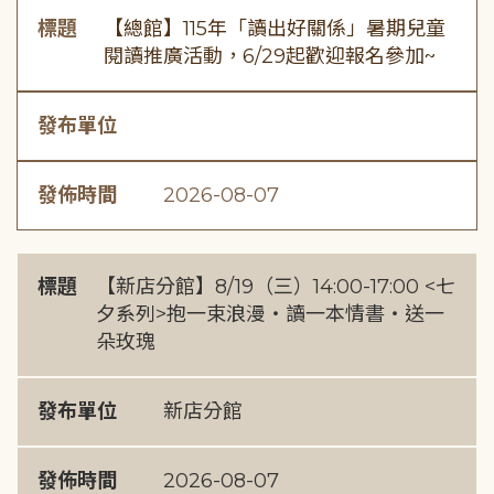
標題
【總館】115年「讀出好關係」暑期兒童
閱讀推廣活動，6/29起歡迎報名參加~
發布單位
發佈時間
2026-08-07
標題
【新店分館】8/19（三）14:00-17:00 <七
夕系列>抱一束浪漫・讀一本情書・送一
朵玫瑰
發布單位
新店分館
發佈時間
2026-08-07