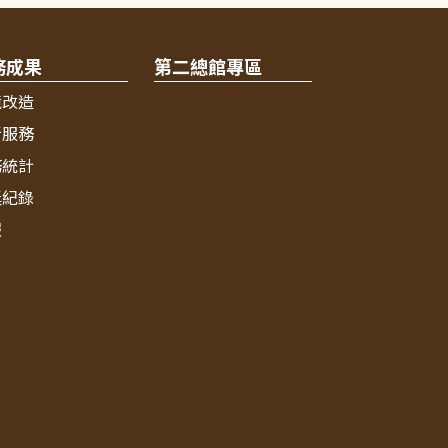
務成果
第二總館專區
境改造
新服務
務統計
獎紀錄
報