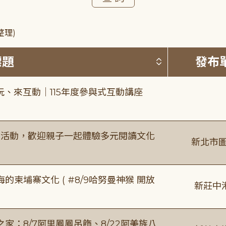
整理)
按標題排序 
標題
發布
、來互動｜115年度參與式互動講座
故事活動，歡迎親子一起體驗多元閱讀文化
新北市圖
柬埔寨文化 ( #8/9哈努曼神猴 開放
新莊中
：8/7阿里鳳鳳吊飾、8/22阿美族八