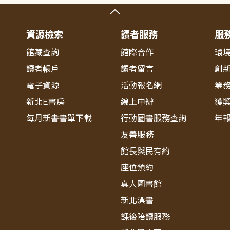
資源檢索
讀者服務
服
館藏查詢
館際合作
環
讀者帳戶
讀者留言
創
電子資源
活動報名網
業
新北E書房
線上申辦
獲
每月新書書單下載
行動圖書服務查詢
年
友善服務
館長與民有約
座位預約
真人圖書館
新北漂書
課後陪讀服務