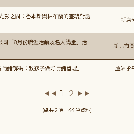
4:00 光影之間：魯本斯與林布蘭的靈魂對話
新店
公司「8月份職涯活動及名人講堂」活
新北市圖
青春情緒解碼：教孩子做好情緒管理」
蘆洲永
1
2
(總共 2 頁，44 筆資料)