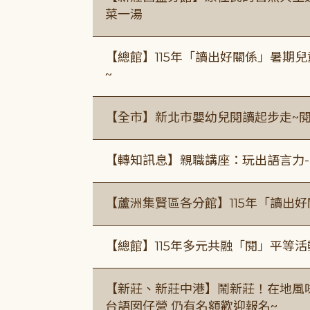
菜一湯
【總館】115年「讀出好關係」暑期兒
~
【全市】新北市嬰幼兒閱讀起步走~
【轉知訊息】親職講座：玩出語言力-
【蘆洲集賢區各分館】115年「讀出
【總館】115年多元共融「閱」平等
【新莊、新莊中港】鬧新莊！在地風味 ×
台語囡仔營 仍有名額歡迎報名~