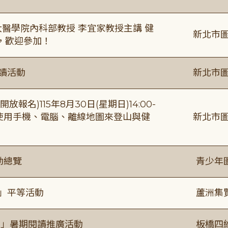
場臺大醫學院內科部教授 李宜家教授主講 健
新北市圖
，歡迎參加！
閱讀活動
新北市圖
報名)115年8月30日(星期日)14:00-
【使用手機、電腦、離線地圖來登山與健
新北市圖
動總覽
青少年
閱」平等活動
蘆洲集
係」暑期閱讀推廣活動
板橋四