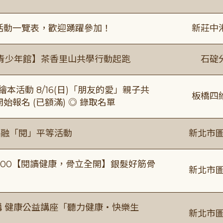
廣活動一覽表，歡迎踴躍參加！
新莊中
青少年館】茶香里山共學行動起跑
石碇
本活動 8/16(日)「朋友的愛」親子共
板橋四
 開始報名 (已額滿) ◎ 錄取名單
共融「閱」平等活動
新北市圖
0-16:00【閱讀健康，骨立全開】銀髮好筋骨
新北市圖
場主講 健康公益講座「聽力健康・快樂生
新北市圖