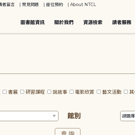
讀者留言
常見問題
座位預約
About NTCL
圖書館資訊
關於我們
資源檢索
讀者服務
座
書展
研習課程
說故事
電影欣賞
藝文活動
其
館別