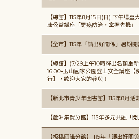
【總館】115年8月15日(日) 下午
康公益講座「胃癌防治・掌握先機」
【全市】115年「讀出好關係」暑期
【總館】(7/29上午10時釋出名額重新開放
16:00-玉山國家公園登山安全講座
行】，歡迎大家的參與！
【新北市青少年圖書館】115年8月活
【蘆洲集賢分館】115年多元共融「
【板橋四維分館】 115年「讀出好關