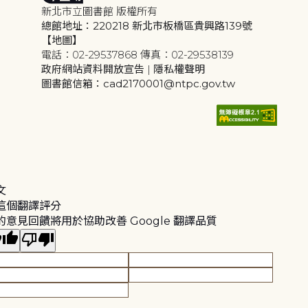
新北市立圖書館 版權所有
總館地址：220218 新北市板橋區貴興路139號
【地圖】
電話：02-29537868 傳真：02-29538139
政府網站資料開放宣告
|
隱私權聲明
圖書館信箱：cad2170001@ntpc.gov.tw
文
這個翻譯評分
的意見回饋將用於協助改善 Google 翻譯品質