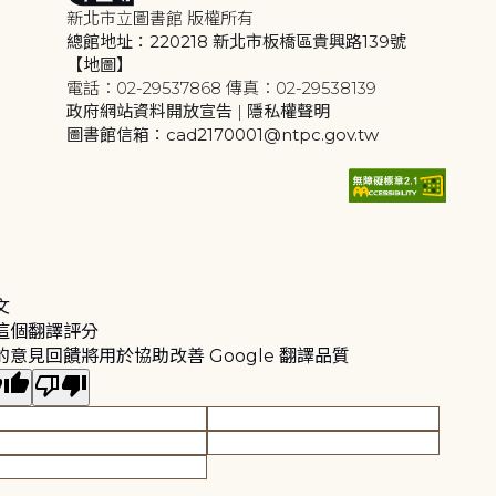
新北市立圖書館 版權所有
總館地址：220218 新北市板橋區貴興路139號
【地圖】
電話：02-29537868 傳真：02-29538139
政府網站資料開放宣告
|
隱私權聲明
圖書館信箱：cad2170001@ntpc.gov.tw
文
這個翻譯評分
的意見回饋將用於協助改善 Google 翻譯品質