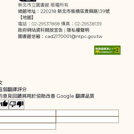
新北市立圖書館 版權所有
總館地址：220218 新北市板橋區貴興路139號
【地圖】
電話：02-29537868 傳真：02-29538139
政府網站資料開放宣告
|
隱私權聲明
圖書館信箱：cad2170001@ntpc.gov.tw
文
這個翻譯評分
的意見回饋將用於協助改善 Google 翻譯品質