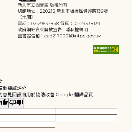
新北市立圖書館 版權所有
總館地址：220218 新北市板橋區貴興路139號
【地圖】
電話：02-29537868 傳真：02-29538139
政府網站資料開放宣告
|
隱私權聲明
圖書館信箱：cad2170001@ntpc.gov.tw
文
這個翻譯評分
的意見回饋將用於協助改善 Google 翻譯品質