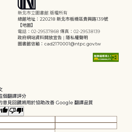
新北市立圖書館 版權所有
總館地址：220218 新北市板橋區貴興路139號
【地圖】
電話：02-29537868 傳真：02-29538139
政府網站資料開放宣告
|
隱私權聲明
圖書館信箱：cad2170001@ntpc.gov.tw
文
這個翻譯評分
的意見回饋將用於協助改善 Google 翻譯品質