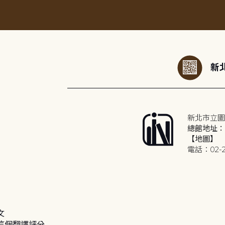
:::
新北
新北市立圖
總館地址：2
【地圖】
電話：02-2
文
這個翻譯評分