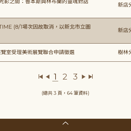
4:00 光影之間：魯本斯與林布蘭的靈魂對話
新店
IME (8/1場次因故取消，以新北市立圖
新店
/展覽室受理美術展覽聯合申請徵選
樹林
1
2
3
(總共 3 頁，64 筆資料)