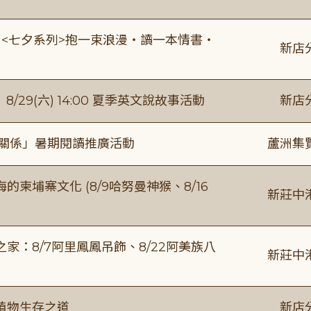
:00 <七夕系列>抱一束浪漫・讀一本情書・
新店
館】8/29(六) 14:00 夏季英文說故事活動
新店
好關係」暑期閱讀推廣活動
蘆洲集
柬埔寨文化 (8/9哈努曼神猴、8/16
新莊中
：8/7阿里鳳鳳吊飾、8/22阿美族八
新莊中
植物生存之道
新店