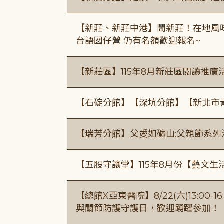
【新莊、新莊中港】鬧新莊！在地風味 ×
台語囡仔營 仍有名額歡迎報名~
【新莊區】115年8月新莊區閱讀推
【石碇分館】【深坑分館】【新北市
【瑞芳分館】父愛如礦山:父親節系列
【五股守讓堂】115年8月份【藝文生
【總館X亞東醫院】8/22(六)13:0
與關節防護守護日，歡迎踴躍參加！