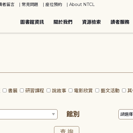
讀者留言
常見問題
座位預約
About NTCL
圖書館資訊
關於我們
資源檢索
讀者服務
座
書展
研習課程
說故事
電影欣賞
藝文活動
其
館別