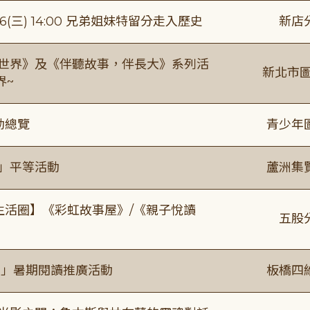
(三) 14:00 兄弟姐妹特留分走入歷史
新店
感世界》及《伴聽故事，伴長大》系列活
新北市圖
界~
動總覽
青少年
閱」平等活動
蘆洲集
文生活圈】《彩虹故事屋》/《親子悅讀
五股
係」暑期閱讀推廣活動
板橋四