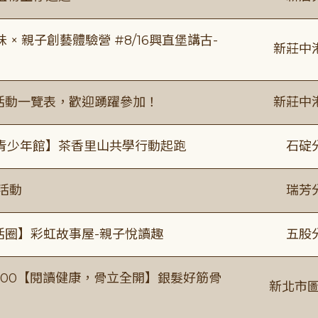
 親子創藝體驗營 #8/16興直堡講古-
新莊中
廣活動一覽表，歡迎踴躍參加！
新莊中
青少年館】茶香里山共學行動起跑
石碇
活動
瑞芳
活圈】彩虹故事屋-親子悅讀趣
五股
0-16:00【閱讀健康，骨立全開】銀髮好筋骨
新北市圖