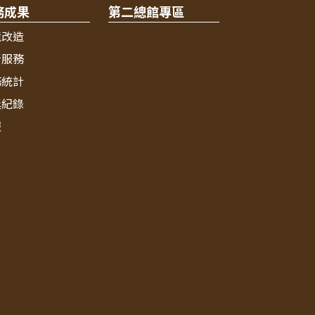
務成果
第二總館專區
境改造
新服務
務統計
獎紀錄
報