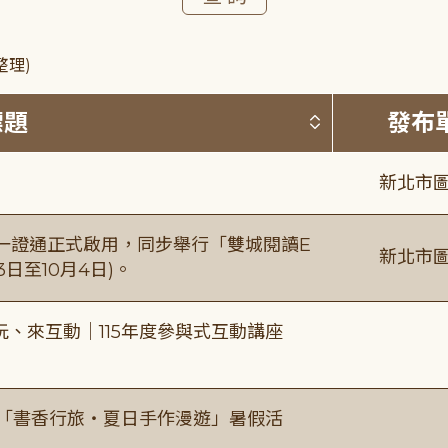
整理)
按標題排序 
標題
發布
新北市圖
日一證通正式啟用，同步舉行「雙城閱讀E
新北市圖
日至10月4日)。
、來互動｜115年度參與式互動講座
房「書香行旅・夏日手作漫遊」暑假活