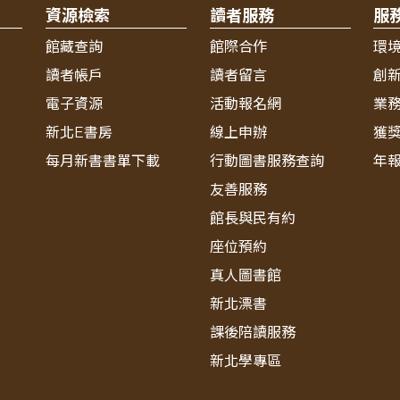
資源檢索
讀者服務
服
館藏查詢
館際合作
環
讀者帳戶
讀者留言
創
電子資源
活動報名網
業
新北E書房
線上申辦
獲
每月新書書單下載
行動圖書服務查詢
年
友善服務
館長與民有約
座位預約
真人圖書館
新北漂書
課後陪讀服務
新北學專區