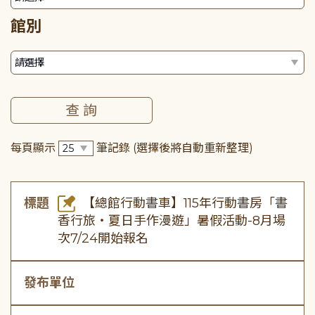
館別
每頁顯示
筆記錄
(選擇後將自動重新整理)
標題
【總館行動書車】115年行動書房「書
香行旅・夏日手作漫遊」暑假活動-8月場
次7/24開始報名
發布單位