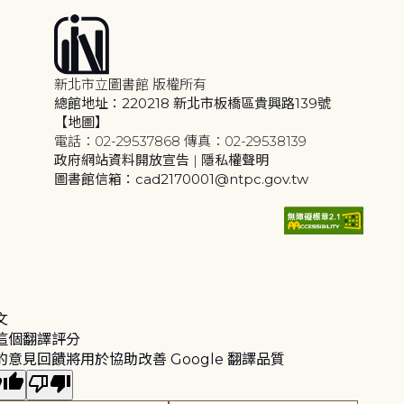
新北市立圖書館 版權所有
總館地址：220218 新北市板橋區貴興路139號
【地圖】
電話：02-29537868 傳真：02-29538139
政府網站資料開放宣告
|
隱私權聲明
圖書館信箱：cad2170001@ntpc.gov.tw
文
這個翻譯評分
的意見回饋將用於協助改善 Google 翻譯品質