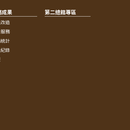
務成果
第二總館專區
境改造
新服務
務統計
獎紀錄
報