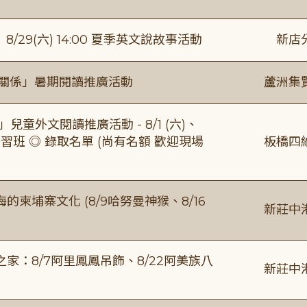
館】8/29(六) 14:00 夏季英文說故事活動
新店
好關係」暑期閱讀推廣活動
蘆洲集
童外文閱讀推廣活動 - 8/1 (六)、
習班 ◎ 錄取名單 (尚有名額 歡迎現場
板橋四
柬埔寨文化 (8/9哈努曼神猴、8/16
新莊中
：8/7阿里鳳鳳吊飾、8/22阿美族八
新莊中