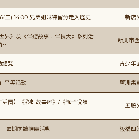
(三) 14:00 兄弟姐妹特留分走入歷史
新店
感世界》及《伴聽故事，伴長大》系列活
新北市圖
界~
動總覽
青少年
閱」平等活動
蘆洲集
文生活圈】《彩虹故事屋》/《親子悅讀
五股
係」暑期閱讀推廣活動
板橋四