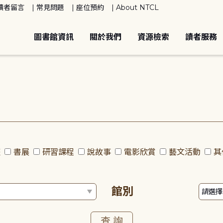
讀者留言
常見問題
座位預約
About NTCL
圖書館資訊
關於我們
資源檢索
讀者服務
座
書展
研習課程
說故事
電影欣賞
藝文活動
其
館別