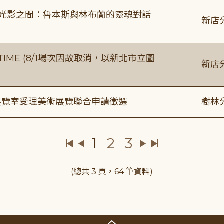
4:00 光影之間：魯本斯與林布蘭的靈魂對話
新店
IME (8/1場次因故取消，以新北市立圖
新店
/展覽室受理美術展覽聯合申請徵選
樹林
1
2
3
(總共 3 頁，64 筆資料)