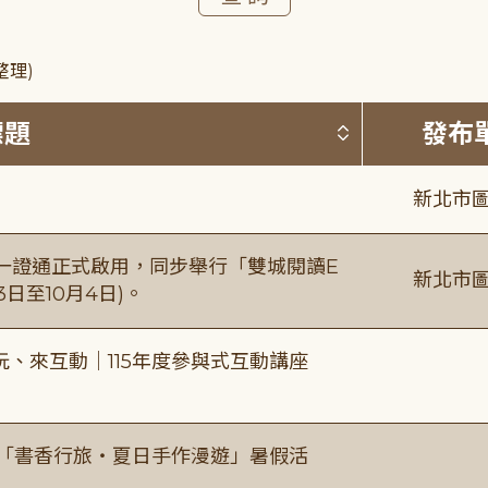
整理)
按標題排序 
標題
發布
新北市圖
日一證通正式啟用，同步舉行「雙城閱讀E
新北市圖
日至10月4日)。
、來互動｜115年度參與式互動講座
房「書香行旅・夏日手作漫遊」暑假活