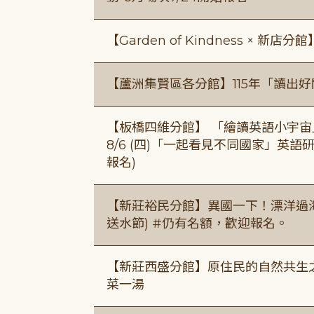
【Garden of Kindness × 新店分
【蘆洲集賢區各分館】115年「讀出
【板橋四維分館】 「繪讀英語小宇宙」兒
8/6 (四)「一起看見不同國家」英語研
報名)
【新莊裕民分館】異國一下！漂洋過海的
送水節) #仍有名額，歡迎報名。
【新莊西盛分館】原住民的自然共生之家
菜一湯