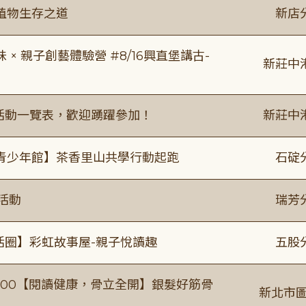
植物生存之道
新店
 親子創藝體驗營 #8/16興直堡講古-
新莊中
廣活動一覽表，歡迎踴躍參加！
新莊中
青少年館】茶香里山共學行動起跑
石碇
活動
瑞芳
活圈】彩虹故事屋-親子悅讀趣
五股
0-16:00【閱讀健康，骨立全開】銀髮好筋骨
新北市圖