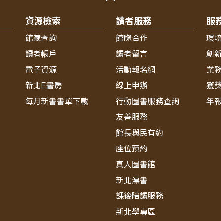
資源檢索
讀者服務
服
館藏查詢
館際合作
環
讀者帳戶
讀者留言
創
電子資源
活動報名網
業
新北E書房
線上申辦
獲
每月新書書單下載
行動圖書服務查詢
年
友善服務
館長與民有約
座位預約
真人圖書館
新北漂書
課後陪讀服務
新北學專區