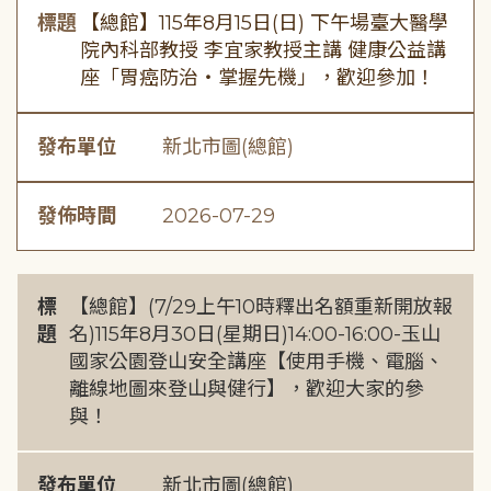
標題
【總館】115年8月15日(日) 下午場臺大醫學
院內科部教授 李宜家教授主講 健康公益講
座「胃癌防治・掌握先機」，歡迎參加！
發布單位
新北市圖(總館)
發佈時間
2026-07-29
標
【總館】(7/29上午10時釋出名額重新開放報
題
名)115年8月30日(星期日)14:00-16:00-玉山
國家公園登山安全講座【使用手機、電腦、
離線地圖來登山與健行】，歡迎大家的參
與！
發布單位
新北市圖(總館)