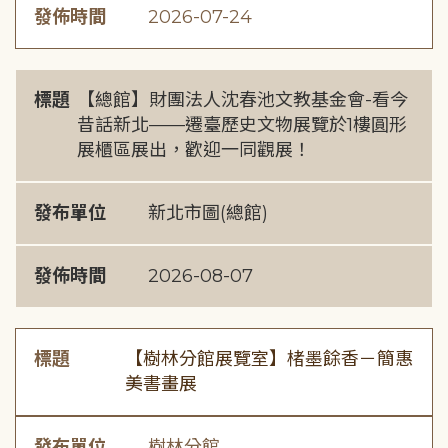
發佈時間
2026-07-24
標題
【總館】財團法人沈春池文教基金會-看今
昔話新北——遷臺歷史文物展覽於1樓圓形
展櫃區展出，歡迎一同觀展！
發布單位
新北市圖(總館)
發佈時間
2026-08-07
標題
【樹林分館展覽室】楮墨餘香－簡惠
美書畫展
發布單位
樹林分館