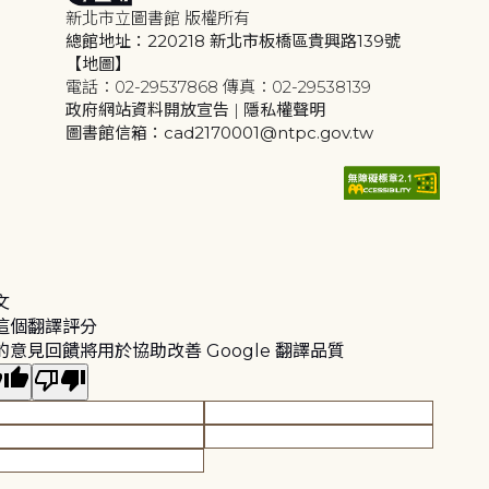
新北市立圖書館 版權所有
總館地址：220218 新北市板橋區貴興路139號
【地圖】
電話：02-29537868 傳真：02-29538139
政府網站資料開放宣告
|
隱私權聲明
圖書館信箱：cad2170001@ntpc.gov.tw
文
這個翻譯評分
的意見回饋將用於協助改善 Google 翻譯品質