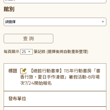
館別
每頁顯示
筆記錄
(選擇後將自動重新整理)
標題
【總館行動書車】115年行動書房「書
香行旅・夏日手作漫遊」暑假活動-8月場
次7/24開始報名
發布單位