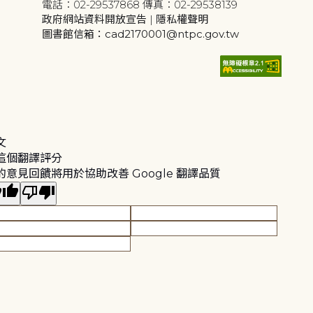
電話：02-29537868 傳真：02-29538139
政府網站資料開放宣告
|
隱私權聲明
圖書館信箱：cad2170001@ntpc.gov.tw
文
這個翻譯評分
的意見回饋將用於協助改善 Google 翻譯品質