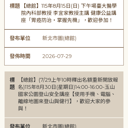
標題
【總館】115年8月15日(日) 下午場臺大醫學
院內科部教授 李宜家教授主講 健康公益講
座「胃癌防治・掌握先機」，歡迎參加！
發布單位
新北市圖(總館)
發佈時間
2026-07-29
標
【總館】(7/29上午10時釋出名額重新開放報
題
名)115年8月30日(星期日)14:00-16:00-玉山
國家公園登山安全講座【使用手機、電腦、
離線地圖來登山與健行】，歡迎大家的參
與！
發布單位
新北市圖(總館)