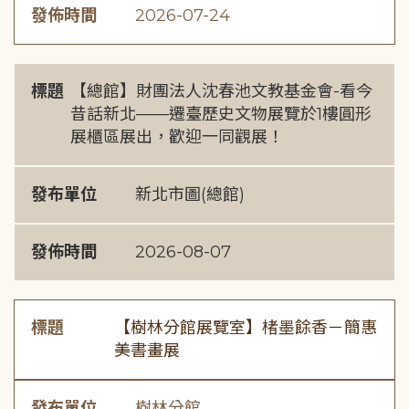
發佈時間
2026-07-24
標題
【總館】財團法人沈春池文教基金會-看今
昔話新北——遷臺歷史文物展覽於1樓圓形
展櫃區展出，歡迎一同觀展！
發布單位
新北市圖(總館)
發佈時間
2026-08-07
標題
【樹林分館展覽室】楮墨餘香－簡惠
美書畫展
發布單位
樹林分館