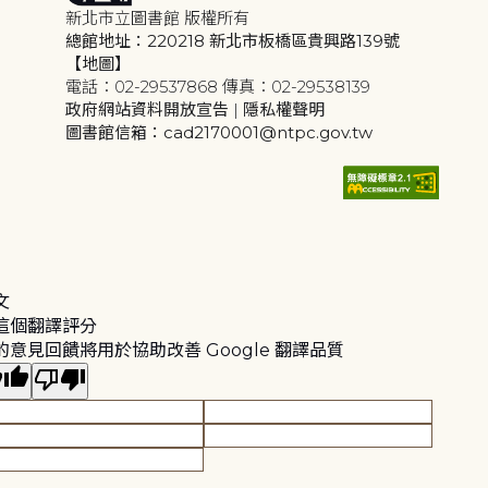
新北市立圖書館 版權所有
總館地址：220218 新北市板橋區貴興路139號
【地圖】
電話：02-29537868 傳真：02-29538139
政府網站資料開放宣告
|
隱私權聲明
圖書館信箱：cad2170001@ntpc.gov.tw
文
這個翻譯評分
的意見回饋將用於協助改善 Google 翻譯品質