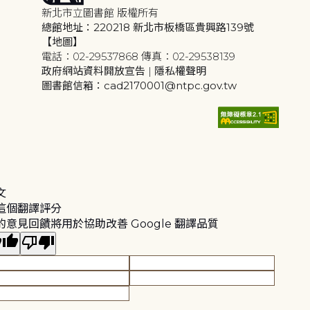
新北市立圖書館 版權所有
總館地址：220218 新北市板橋區貴興路139號
【地圖】
電話：02-29537868 傳真：02-29538139
政府網站資料開放宣告
|
隱私權聲明
圖書館信箱：cad2170001@ntpc.gov.tw
文
這個翻譯評分
的意見回饋將用於協助改善 Google 翻譯品質