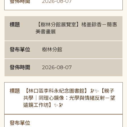
發佈時間
2026-08-07
標題
【樹林分館展覽室】楮墨餘香－簡惠
美書畫展
發布單位
樹林分館
發佈時間
2026-08-07
標題
【林口區李科永紀念圖書館】🔭✨【親子
共學｜同理心鏡像：光學與情緒反射－望
遠鏡工作坊】✨🔭
發布單位