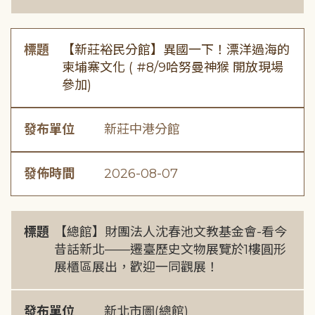
標題
【新莊裕民分館】異國一下！漂洋過海的
柬埔寨文化 ( #8/9哈努曼神猴 開放現場
參加)
發布單位
新莊中港分館
發佈時間
2026-08-07
標題
【總館】財團法人沈春池文教基金會-看今
昔話新北——遷臺歷史文物展覽於1樓圓形
展櫃區展出，歡迎一同觀展！
發布單位
新北市圖(總館)