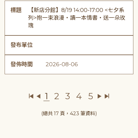
標題
【新店分館】8/19 14:00-17:00 <七夕系
列>抱一束浪漫・讀一本情書・送一朵玫
瑰
發布單位
發佈時間
2026-08-06
1
2
3
4
5
(總共 17 頁，423 筆資料)