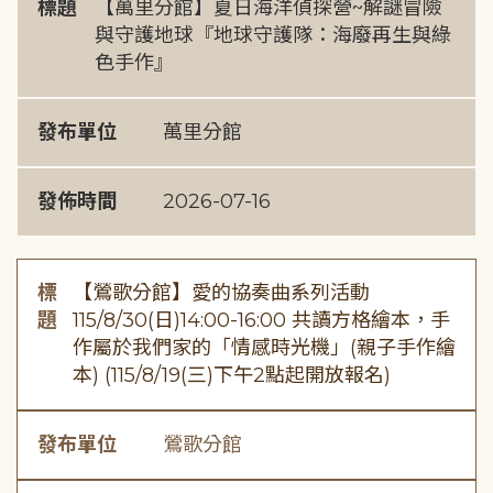
標題
【萬里分館】夏日海洋偵探營~解謎冒險
與守護地球『地球守護隊：海廢再生與綠
色手作』
發布單位
萬里分館
發佈時間
2026-07-16
標
【鶯歌分館】愛的協奏曲系列活動
題
115/8/30(日)14:00-16:00 共讀方格繪本，手
作屬於我們家的「情感時光機」(親子手作繪
本) (115/8/19(三)下午2點起開放報名)
發布單位
鶯歌分館