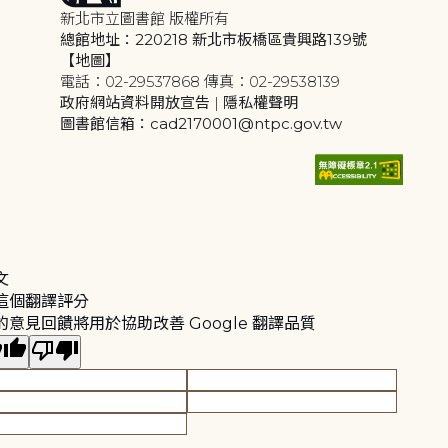
新北市立圖書館 版權所有
總館地址：220218 新北市板橋區貴興路139號
【地圖】
電話：02-29537868 傳真：02-29538139
政府網站資料開放宣告
|
隱私權聲明
圖書館信箱：cad2170001@ntpc.gov.tw
文
這個翻譯評分
的意見回饋將用於協助改善 Google 翻譯品質