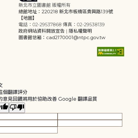
新北市立圖書館 版權所有
總館地址：220218 新北市板橋區貴興路139號
【地圖】
電話：02-29537868 傳真：02-29538139
政府網站資料開放宣告
|
隱私權聲明
圖書館信箱：cad2170001@ntpc.gov.tw
文
這個翻譯評分
的意見回饋將用於協助改善 Google 翻譯品質