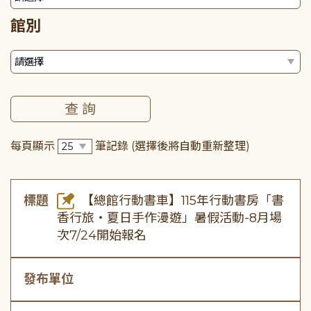
館別
每頁顯示
筆記錄
(選擇後將自動重新整理)
標題
【總館行動書車】115年行動書房「書
香行旅・夏日手作漫遊」暑假活動-8月場
次7/24開始報名
發布單位