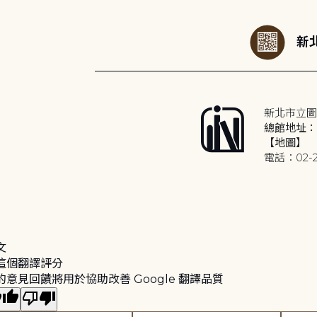
新北
新北市立圖
總館地址：2
【地圖】
電話：02-2
文
這個翻譯評分
的意見回饋將用於協助改善 Google 翻譯品質