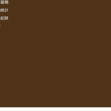
新服務
務統計
獎紀錄
報