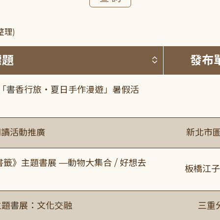
整理)
按標題排序 
標題
發布
房「書香行旅・夏日手作漫遊」暑假活
閱讀活動推廣
新北市圖
書籤》主題書展 —動物大集合 / 好想去
板橋江子
主題書展：文化交融
三重