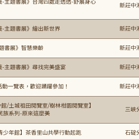
籤-主題書展》台灣四處走透透-舒展身心
新莊中
籤-主題書展》繪出新世界
新莊中
主題書展》智慧樂齡
新莊中
籤-主題書展》尋找完美盛宴
新莊中
廣活動一覽表，歡迎踴躍參加！
新莊中
分館/土城祖田閱覽室/樹林柑園閱覽室】
三峽
住民族系列-原來這麼美
青少年館】茶香里山共學行動起跑
石碇