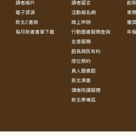
讀者帳戶
讀者留言
創
電子資源
活動報名網
業
新北E書房
線上申辦
獲
每月新書書單下載
行動圖書服務查詢
年
友善服務
館長與民有約
座位預約
真人圖書館
新北漂書
課後陪讀服務
新北學專區