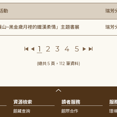
活動
瑞芳
礦山~黑金歲月裡的鐵漢柔情」主題書展
瑞芳
1
2
3
4
5
(總共 5 頁，112 筆資料)
資源檢索
讀者服務
服
館藏查詢
館際合作
環