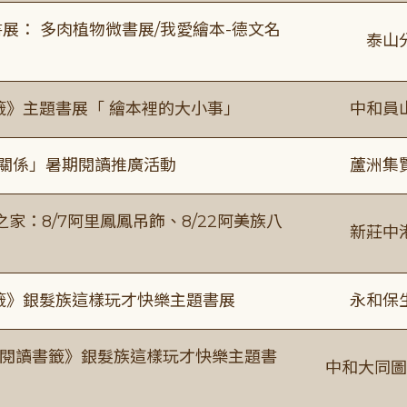
展： 多肉植物微書展/我愛繪本-德文名
泰山
籤》主題書展「 繪本裡的大小事」
中和員
好關係」暑期閱讀推廣活動
蘆洲集
：8/7阿里鳳鳳吊飾、8/22阿美族八
新莊中
書籤》銀髮族這樣玩才快樂主題書展
永和保
月《閱讀書籤》銀髮族這樣玩才快樂主題書
中和大同圖