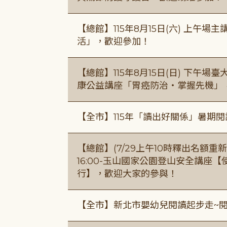
【總館】115年8月15日(六) 上午
活」，歡迎參加！
【總館】115年8月15日(日) 下午
康公益講座「胃癌防治・掌握先機」
【全市】115年「讀出好關係」暑期
【總館】(7/29上午10時釋出名額重新開放
16:00-玉山國家公園登山安全講座
行】，歡迎大家的參與！
【全市】新北市嬰幼兒閱讀起步走~