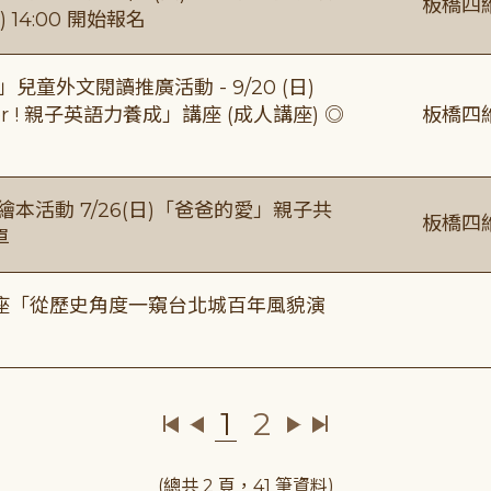
板橋四
 14:00 開始報名
童外文閱讀推廣活動 - 9/20 (日)
gether ! 親子英語力養成」講座 (成人講座) ◎
板橋四
本活動 7/26(日)「爸爸的愛」親子共
板橋四
單
築美學講座「從歷史角度一窺台北城百年風貌演
1
2
(總共 2 頁，41 筆資料)