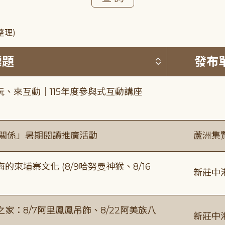
整理)
按標題排序 
標題
發布
、來互動｜115年度參與式互動講座
好關係」暑期閱讀推廣活動
蘆洲集
柬埔寨文化 (8/9哈努曼神猴、8/16
新莊中
：8/7阿里鳳鳳吊飾、8/22阿美族八
新莊中