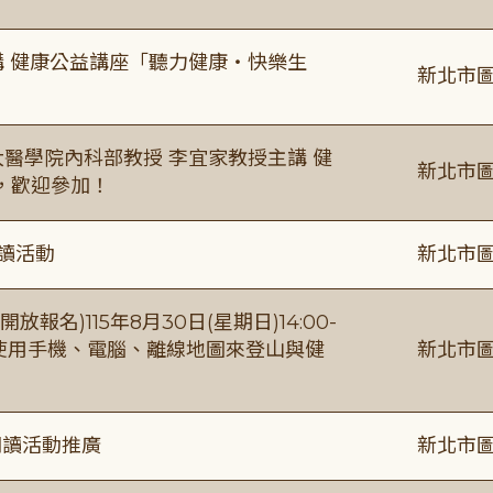
場主講 健康公益講座「聽力健康・快樂生
新北市圖
場臺大醫學院內科部教授 李宜家教授主講 健
新北市圖
，歡迎參加！
閱讀活動
新北市圖
報名)115年8月30日(星期日)14:00-
【使用手機、電腦、離線地圖來登山與健
新北市圖
閱讀活動推廣
新北市圖