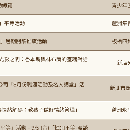
動總覽
青少年
閱」平等活動
蘆洲集
係」暑期閱讀推廣活動
板橋四
4:00 光影之間：魯本斯與林布蘭的靈魂對話
新店
公司「8月份職涯活動及名人講堂」活
新北市圖
青春情緒解碼：教孩子做好情緒管理」
蘆洲永
等」活動 - 9/5 (六)「性別平等-漫談