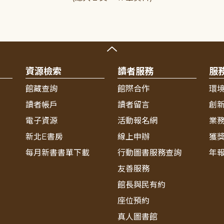
資源檢索
讀者服務
服
館藏查詢
館際合作
環
讀者帳戶
讀者留言
創
電子資源
活動報名網
業
新北E書房
線上申辦
獲
每月新書書單下載
行動圖書服務查詢
年
友善服務
館長與民有約
座位預約
真人圖書館