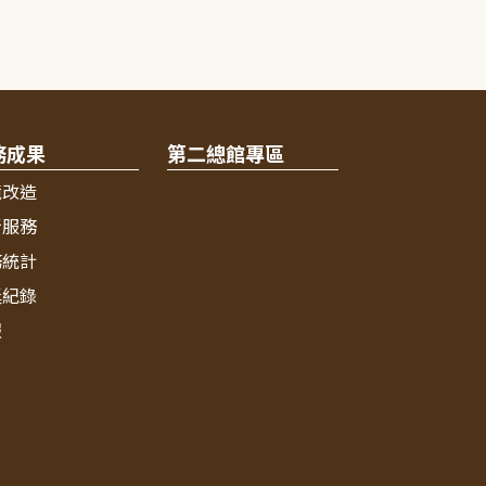
務成果
第二總館專區
境改造
新服務
務統計
獎紀錄
報