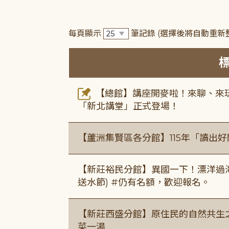
每頁顯示
筆記錄
(選擇後將自動重新
【總館】講座開麥啦！來聊、來玩
「新北講堂」正式登場！
【蘆洲集賢區各分館】115年「讀出
【新莊裕民分館】異國一下！漂洋過海的
送水節) #仍有名額，歡迎報名。
【新莊西盛分館】原住民的自然共生之家
菜一湯