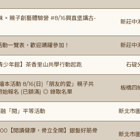
 親子創藝體驗營 #8/16興直堡講古-
新莊中
廣活動一覽表，歡迎踴躍參加！
新莊中
青少年館】茶香里山共學行動起跑
石碇
本活動 8/16(日)「朋友的愛」親子共
板橋四
 開始報名 (已額滿) ◎ 錄取名單
共融「閱」平等活動
新北市圖
0-16:00【閱讀健康，骨立全開】銀髮好筋骨
新北市圖