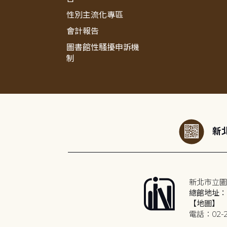
性別主流化專區
會計報告
圖書館性騷擾申訴機
制
:::
新北
新北市立圖
總館地址：2
【地圖】
電話：02-2