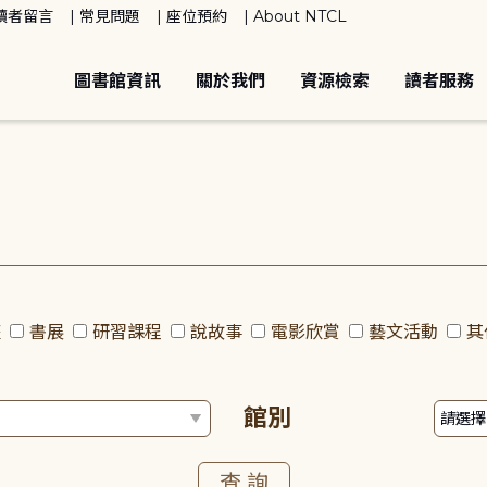
讀者留言
常見問題
座位預約
About NTCL
圖書館資訊
關於我們
資源檢索
讀者服務
座
書展
研習課程
說故事
電影欣賞
藝文活動
其
館別