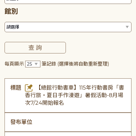
館別
每頁顯示
筆記錄
(選擇後將自動重新整理)
標題
【總館行動書車】115年行動書房「書
香行旅・夏日手作漫遊」暑假活動-8月場
次7/24開始報名
發布單位