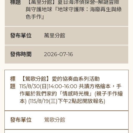
標題
【萬里分館】夏日海洋偵探營~解謎冒險
與守護地球『地球守護隊：海廢再生與綠
色手作』
發布單位
萬里分館
發佈時間
2026-07-16
標
【鶯歌分館】愛的協奏曲系列活動
題
115/8/30(日)14:00-16:00 共讀方格繪本，手
作屬於我們家的「情感時光機」(親子手作繪
本) (115/8/19(三)下午2點起開放報名)
發布單位
鶯歌分館