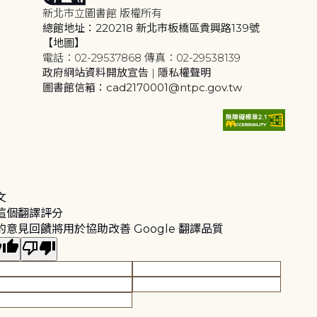
新北市立圖書館 版權所有
總館地址：220218 新北市板橋區貴興路139號
【地圖】
電話：02-29537868 傳真：02-29538139
政府網站資料開放宣告
|
隱私權聲明
圖書館信箱：cad2170001@ntpc.gov.tw
文
這個翻譯評分
的意見回饋將用於協助改善 Google 翻譯品質