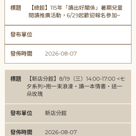
標題
【總館】115年「讀出好關係」暑期兒童
閱讀推廣活動，6/29起歡迎報名參加~
發布單位
發佈時間
2026-08-07
標題
【新店分館】8/19（三）14:00-17:00 <七
夕系列>抱一束浪漫・讀一本情書・送一
朵玫瑰
發布單位
新店分館
發佈時間
2026-08-07