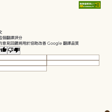
文
這個翻譯評分
的意見回饋將用於協助改善 Google 翻譯品質