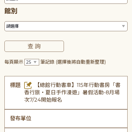
館別
每頁顯示
筆記錄
(選擇後將自動重新整理)
標題
【總館行動書車】115年行動書房「書
香行旅・夏日手作漫遊」暑假活動-8月場
次7/24開始報名
發布單位