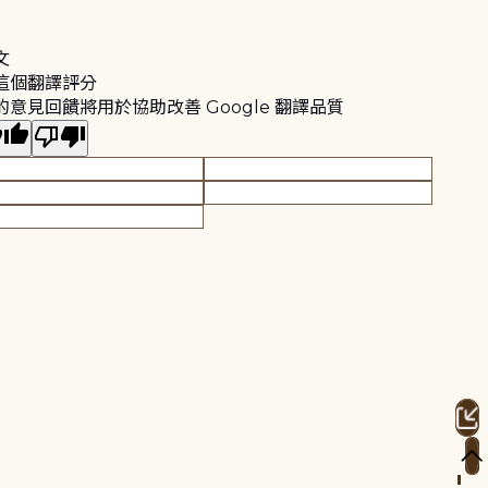
文
這個翻譯評分
的意見回饋將用於協助改善 Google 翻譯品質