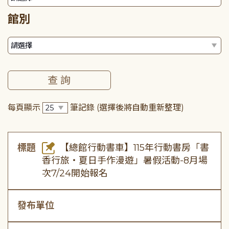
館別
每頁顯示
筆記錄
(選擇後將自動重新整理)
標題
【總館行動書車】115年行動書房「書
香行旅・夏日手作漫遊」暑假活動-8月場
次7/24開始報名
發布單位