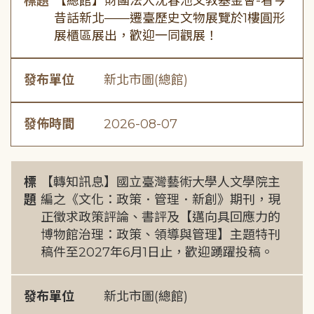
標題
【總館】財團法人沈春池文教基金會-看今
昔話新北——遷臺歷史文物展覽於1樓圓形
展櫃區展出，歡迎一同觀展！
發布單位
新北市圖(總館)
發佈時間
2026-08-07
標
【轉知訊息】國立臺灣藝術大學人文學院主
題
編之《文化：政策．管理．新創》期刊，現
正徵求政策評論、書評及【邁向具回應力的
博物館治理：政策、領導與管理】主題特刊
稿件至2027年6月1日止，歡迎踴躍投稿。
發布單位
新北市圖(總館)