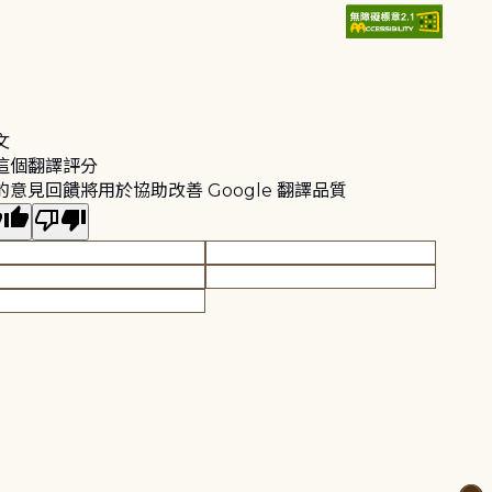
文
這個翻譯評分
的意見回饋將用於協助改善 Google 翻譯品質