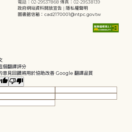
電話：02-29537868 傳真：02-29538139
政府網站資料開放宣告
|
隱私權聲明
圖書館信箱：cad2170001@ntpc.gov.tw
文
這個翻譯評分
的意見回饋將用於協助改善 Google 翻譯品質