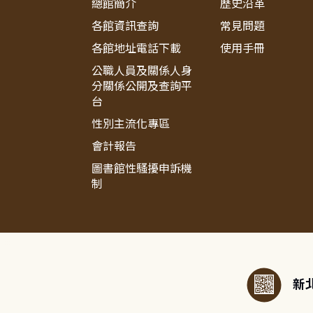
總館簡介
歷史沿革
各館資訊查詢
常見問題
各館地址電話下載
使用手冊
公職人員及關係人身
分關係公開及查詢平
台
性別主流化專區
會計報告
圖書館性騷擾申訴機
制
:::
新北