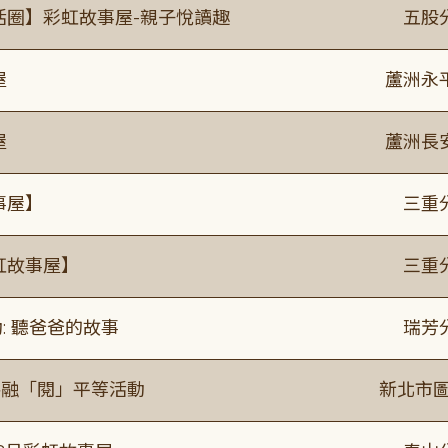
活圈】彩虹故事屋-親子悅讀趣
五股
屋
蘆洲永
屋
蘆洲長
事屋】
三重
虹故事屋】
三重
: 聽爸爸的故事
瑞芳
共融「閱」平等活動
新北市圖