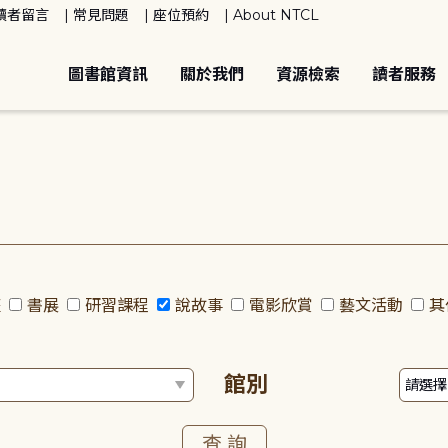
讀者留言
常見問題
座位預約
About NTCL
圖書館資訊
關於我們
資源檢索
讀者服務
座
書展
研習課程
說故事
電影欣賞
藝文活動
其
館別