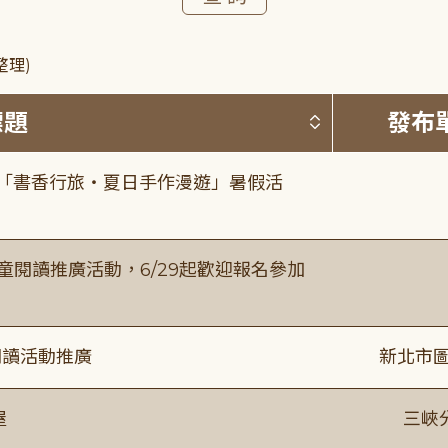
整理)
按標題排序 
標題
發布
房「書香行旅・夏日手作漫遊」暑假活
童閱讀推廣活動，6/29起歡迎報名參加
閱讀活動推廣
新北市圖
屋
三峽