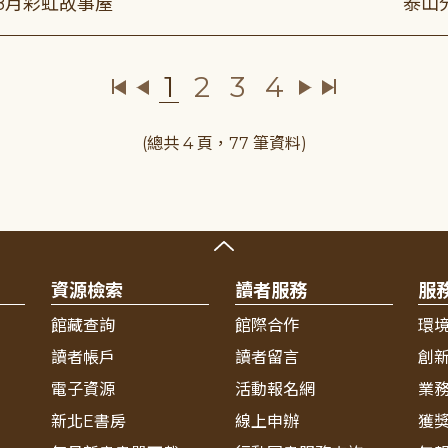
年8月彩虹故事屋
泰山
1
2
3
4
(總共 4 頁，77 筆資料)
資源檢索
讀者服務
服
館藏查詢
館際合作
環
讀者帳戶
讀者留言
創
電子資源
活動報名網
業
新北E書房
線上申辦
獲