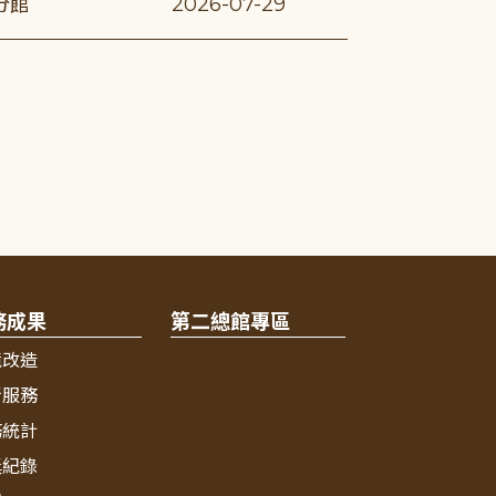
分館
2026-07-29
務成果
第二總館專區
境改造
新服務
務統計
獎紀錄