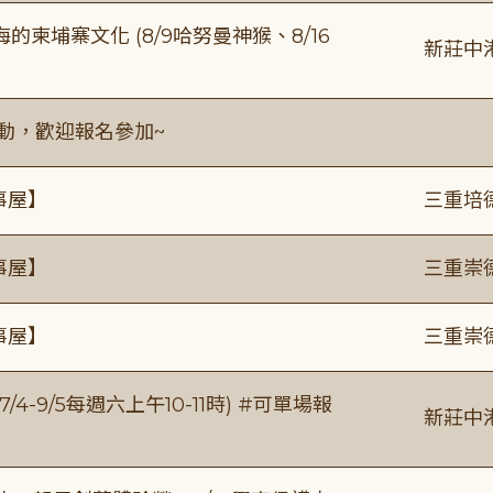
柬埔寨文化 (8/9哈努曼神猴、8/16
新莊中
活動，歡迎報名參加~
事屋】
三重培
事屋】
三重崇
事屋】
三重崇
/4-9/5每週六上午10-11時) #可單場報
新莊中