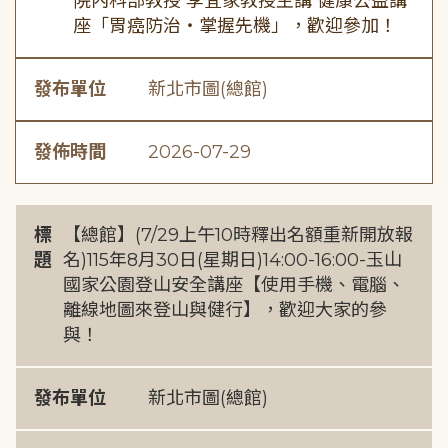
院內科部教授 李宜家教授主講 健康公益講
座「胃癌防治・掌握先機」，歡迎參加！
發布單位
新北市圖(總館)
發佈時間
2026-07-29
標
【總館】(7/29上午10時釋出名額重新開放報
題
名)115年8月30日(星期日)14:00-16:00-玉山
國家公園登山安全講座【使用手機、電腦、
離線地圖來登山與健行】，歡迎大家的參
與！
發布單位
新北市圖(總館)