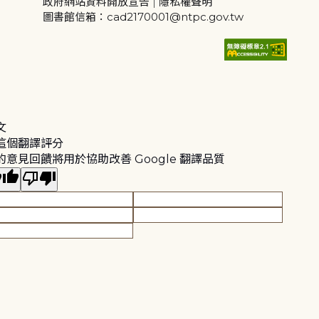
政府網站資料開放宣告
|
隱私權聲明
圖書館信箱：cad2170001@ntpc.gov.tw
文
這個翻譯評分
的意見回饋將用於協助改善 Google 翻譯品質