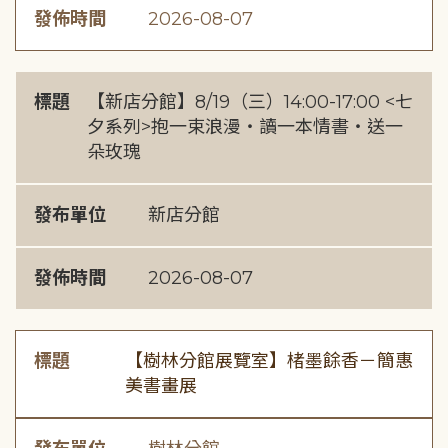
發佈時間
2026-08-07
標題
【新店分館】8/19（三）14:00-17:00 <七
夕系列>抱一束浪漫・讀一本情書・送一
朵玫瑰
發布單位
新店分館
發佈時間
2026-08-07
標題
【樹林分館展覽室】楮墨餘香－簡惠
美書畫展