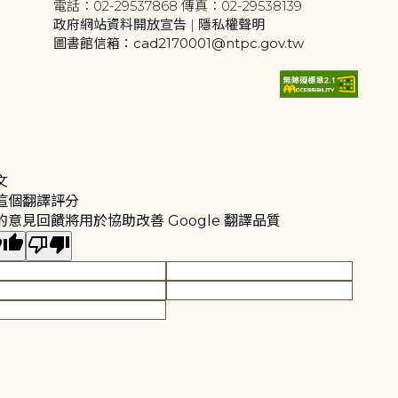
電話：02-29537868 傳真：02-29538139
政府網站資料開放宣告
|
隱私權聲明
圖書館信箱：cad2170001@ntpc.gov.tw
文
這個翻譯評分
的意見回饋將用於協助改善 Google 翻譯品質