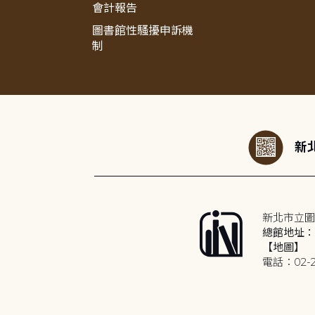
會計報告
圖書館性騷擾申訴機
制
:::
新北
新北市立圖
總館地址：2
【地圖】
電話：02-2