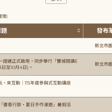
整理)
按標題排序 
標題
發布
新北市圖
日一證通正式啟用，同步舉行「雙城閱讀E
新北市圖
日至10月4日)。
、來互動｜115年度參與式互動講座
房「書香行旅・夏日手作漫遊」暑假活