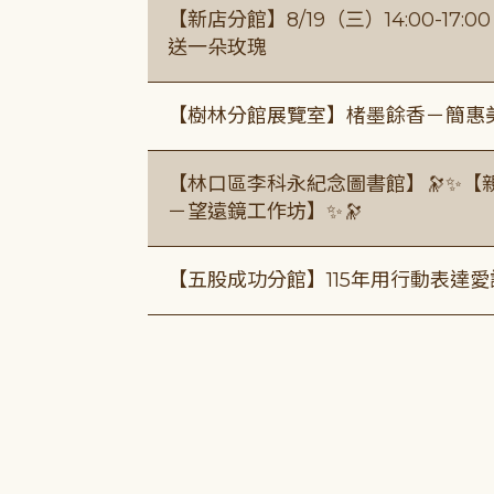
【新店分館】8/19（三）14:00-17
送一朵玫瑰
【樹林分館展覽室】楮墨餘香－簡惠
【林口區李科永紀念圖書館】🔭✨【
－望遠鏡工作坊】✨🔭
【五股成功分館】115年用行動表達愛