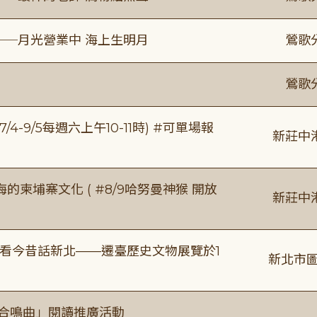
──月光營業中 海上生明月
鶯歌
鶯歌
/4-9/5每週六上午10-11時) #可單場報
新莊中
柬埔寨文化 ( #8/9哈努曼神猴 開放
新莊中
看今昔話新北——遷臺歷史文物展覽於1
新北市圖
的合鳴曲」閱讀推廣活動