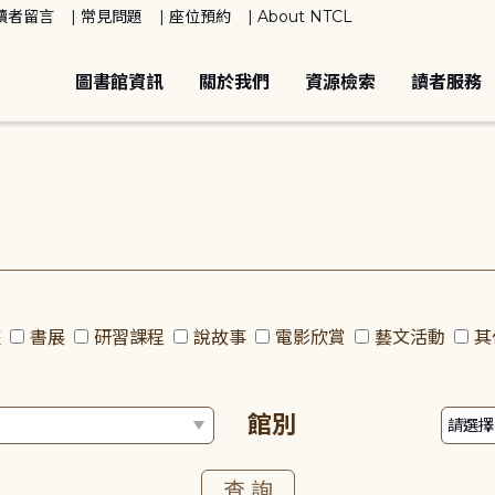
讀者留言
常見問題
座位預約
About NTCL
圖書館資訊
關於我們
資源檢索
讀者服務
座
書展
研習課程
說故事
電影欣賞
藝文活動
其
館別