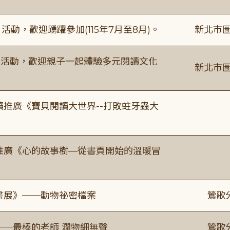
動，歡迎踴躍參加(115年7月至8月)。
新北市圖
故事活動，歡迎親子一起體驗多元閱讀文化
新北市圖
讀推廣《寶貝閱讀大世界--打敗蛀牙蟲大
讀推廣《心的故事樹—從書頁開始的溫暖冒
題書展》──動物祕密檔案
鶯歌
──最棒的老師 潤物細無聲
鶯歌