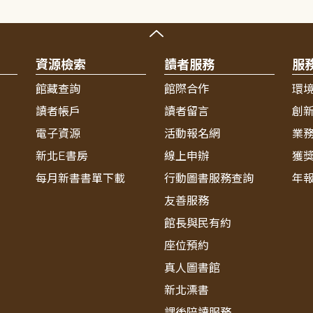
資源檢索
讀者服務
服
館藏查詢
館際合作
環
讀者帳戶
讀者留言
創
電子資源
活動報名網
業
新北E書房
線上申辦
獲
每月新書書單下載
行動圖書服務查詢
年
友善服務
館長與民有約
座位預約
真人圖書館
新北漂書
課後陪讀服務