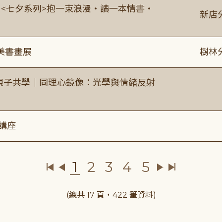
:00 <七夕系列>抱一束浪漫・讀一本情書・
新店
美書畫展
樹林
親子共學｜同理心鏡像：光學與情緒反射
講座
1
2
3
4
5
(總共 17 頁，422 筆資料)