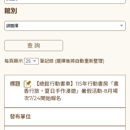
館別
每頁顯示
筆記錄
(選擇後將自動重新整理)
標題
【總館行動書車】115年行動書房「書
香行旅・夏日手作漫遊」暑假活動-8月場
次7/24開始報名
發布單位