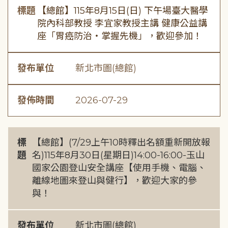
標題
【總館】115年8月15日(日) 下午場臺大醫學
院內科部教授 李宜家教授主講 健康公益講
座「胃癌防治・掌握先機」，歡迎參加！
發布單位
新北市圖(總館)
發佈時間
2026-07-29
標
【總館】(7/29上午10時釋出名額重新開放報
題
名)115年8月30日(星期日)14:00-16:00-玉山
國家公園登山安全講座【使用手機、電腦、
離線地圖來登山與健行】，歡迎大家的參
與！
發布單位
新北市圖(總館)