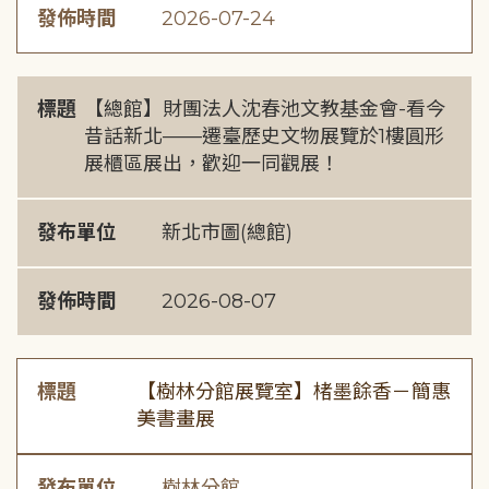
發佈時間
2026-07-24
標題
【總館】財團法人沈春池文教基金會-看今
昔話新北——遷臺歷史文物展覽於1樓圓形
展櫃區展出，歡迎一同觀展！
發布單位
新北市圖(總館)
發佈時間
2026-08-07
標題
【樹林分館展覽室】楮墨餘香－簡惠
美書畫展
發布單位
樹林分館