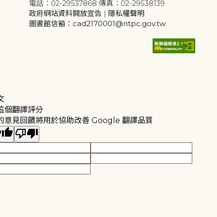
電話：02-29537868 傳真：02-29538139
政府網站資料開放宣告
|
隱私權聲明
圖書館信箱：cad2170001@ntpc.gov.tw
文
這個翻譯評分
的意見回饋將用於協助改善 Google 翻譯品質