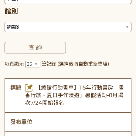
館別
每頁顯示
筆記錄
(選擇後將自動重新整理)
標題
【總館行動書車】115年行動書房「書
香行旅・夏日手作漫遊」暑假活動-8月場
次7/24開始報名
發布單位