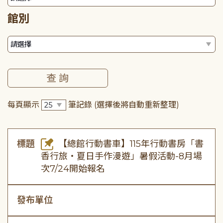
館別
每頁顯示
筆記錄
(選擇後將自動重新整理)
標題
【總館行動書車】115年行動書房「書
香行旅・夏日手作漫遊」暑假活動-8月場
次7/24開始報名
發布單位